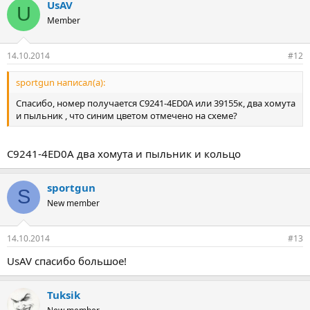
UsAV
U
Member
14.10.2014
#12
sportgun написал(а):
Спасибо, номер получается C9241-4ED0A или 39155к, два хомута
и пыльник , что синим цветом отмечено на схеме?
C9241-4ED0A два хомута и пыльник и кольцо
sportgun
S
New member
14.10.2014
#13
UsAV спасибо большое!
Tuksik