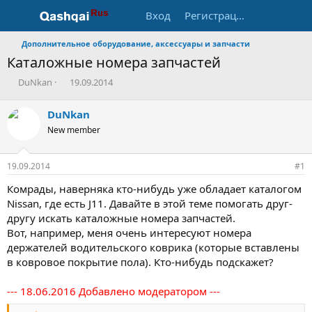
Вход
Регистрация
Дополнительное оборудование, аксессуары и запчасти
Каталожные номера запчастей
А
Д
DuNkan
19.09.2014
в
а
т
т
DuNkan
о
а
New member
р
н
т
а
е
ч
19.09.2014
#1
м
а
ы
л
Комрады, наверняка кто-нибудь уже обладает каталогом
а
Nissan, где есть J11. Давайте в этой теме помогать друг-
другу искать каталожные номера запчастей.
Вот, например, меня очень интересуют номера
держателей водительского коврика (которые вставлены
в ковровое покрытие пола). Кто-нибудь подскажет?
--- 18.06.2016 Добавлено модератором ---