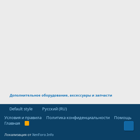
Дополнительное оборудование, аксессуары и запчасти
Default style
Русский (RU)
Условия и правила
Политика конфиденциальности
Помощь
Главная
R
Свер
S
S
Локализация от
XenForo.Info