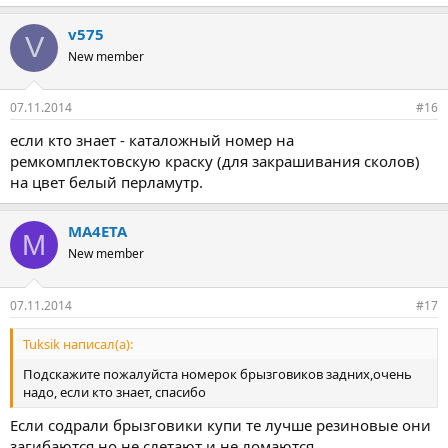
v575
V
New member
07.11.2014
#16
если кто знает - каталожный номер на
ремкомплектовскую краску (для закрашивания сколов)
на цвет белый перламутр.
MA4ETA
M
New member
07.11.2014
#17
Tuksik написал(а):
Подскажите пожалуйста номерок брызговиков задних,очень
надо, если кто знает, спасибо
Если содрали брызговики купи те лучше резиновые они
загибаются но не слетают и не ломаются.