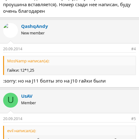
проушина вставляется). Номер сзади нее написан, буду
очень благодарен
QashqAndy
New member
20.09.2014
#4
MosNamp написал(а):
Гайки: 12*1,25
:sorry: но на J11 болты это на J10 гайки были
UsAV
U
Member
20.09.2014
#5
evil написал(а):