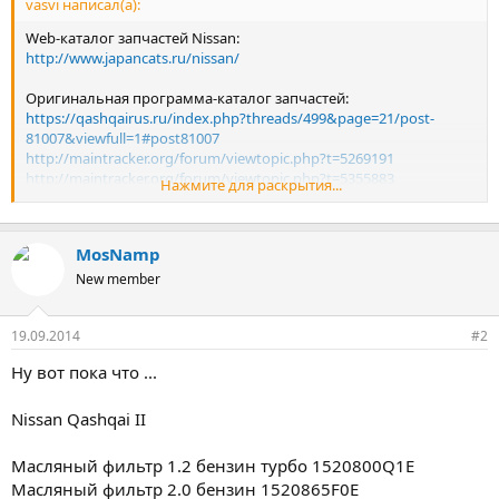
vasvi написал(а):
Web-каталог запчастей Nissan:
http://www.japancats.ru/nissan/
Оригинальная программа-каталог запчастей:
https://qashqairus.ru/index.php?threads/499&page=21/post-
81007&viewfull=1#post81007
http://maintracker.org/forum/viewtopic.php?t=5269191
http://maintracker.org/forum/viewtopic.php?t=5355883
Нажмите для раскрытия...
В версии с базами данных начиная с 05.2016 появился Кашкай
питерской сборки под кодом J11R.
MosNamp
New member
19.09.2014
#2
Ну вот пока что ...
Nissan Qashqai II
Масляный фильтр 1.2 бензин турбо 1520800Q1E
Масляный фильтр 2.0 бензин 1520865F0E