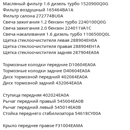
Масляный фильтр 1.6 дизель турбо 1520900Q0G
Фильтр воздушный 165464BA1A
Фильтр салона 272774BU0A
Свеча зажигания 1.2 бензин турбо 2240100Q0G
Свеча зажигания 2.0 бензин 224011VA1C
Свеча накаливания 1.6 дизель турбо 1106500Q0L
Щетка стеклоочистителя левая 288904EH0A
Щетка стеклоочистителя правая 288904EH1A
Щетка стеклоочистителя задняя 287904EA0A
Тормозные колодки передние D10604EA0A
Тормозные колодки задние D40604EA0A
Диск тормозной передний 402064EA0A
Диск тормозной задний 432064EA0A
Ступица передняя 402024EA0A
Рычаг передний правый 545004EA0B
Рычаг передний левый 545014EA0B
Стойка переднего стабилизатора 54618CY00A​
Крыло переднее правое F31004EAMA