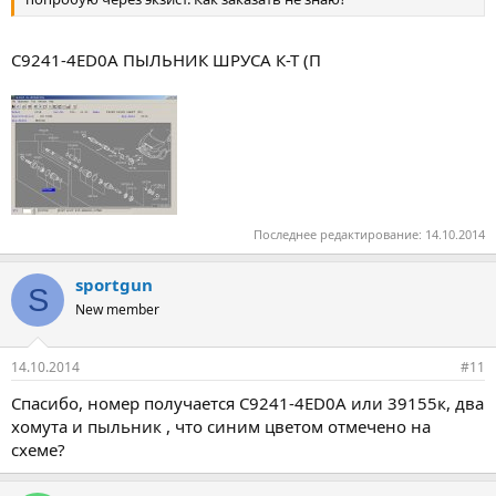
C9241-4ED0A ПЫЛЬНИК ШРУСА К-Т (П
Последнее редактирование:
14.10.2014
sportgun
S
New member
14.10.2014
#11
Спасибо, номер получается C9241-4ED0A или 39155к, два
хомута и пыльник , что синим цветом отмечено на
схеме?