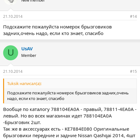
New member
21.10.2014
#14
Подскажите пожалуйста номерок брызговиков
задних,очень надо, если кто знает, спасибо
UsAV
U
Member
21.10.2014
#15
Tuksik написал(а):
Подскажите пожалуйста номерок брызговиков задних,очень
надо, если кто знает, спасибо
Вообще по каталогу 788104EA0A - правый, 78811-4EA0A -
левый. Но во всех магазинах идет 788104EA0A
-Брызговик 2шт.
Так же в аксессуарах есть - KE7884E080 Оригинальные
брызговики передние и задние Nissan Qashqai 2014, 4шт