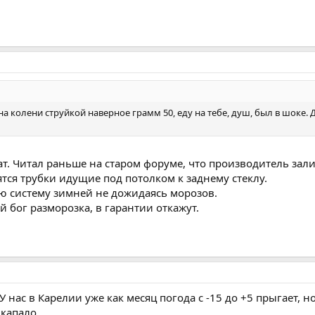
 на колени струйкой наверное грамм 50, еду на тебе, душ, был в шоке
ат. Читал раньше на старом форуме, что производитель зал
тся трубки идущие под потолком к заднему стеклу.
ю систему зимней не дожидаясь морозов.
й бог разморозка, в гарантии откажут.
 У нас в Карелии уже как месяц погода с -15 до +5 прыгает, но
 капало.