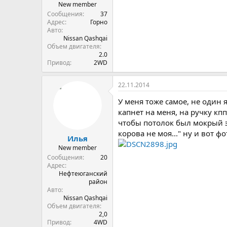
New member
Сообщения
37
Адрес
Горно
Авто
Nissan Qashqai
Объем двигателя
2.0
Привод
2WD
22.11.2014
У меня тоже самое, не один я
капнет на меня, на ручку кпп
чтобы потолок был мокрый это
корова не моя..." ну и вот фо
Илья
New member
Сообщения
20
Адрес
Нефтеюганский
район
Авто
Nissan Qashqai
Объем двигателя
2,0
Привод
4WD