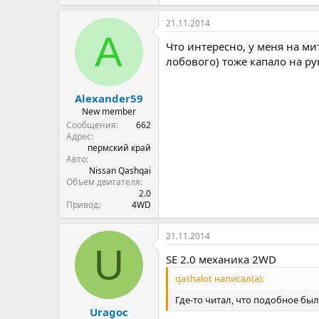
21.11.2014
A
Что интересно, у меня на ми
лобового) тоже капало на рук
Alexander59
New member
Сообщения
662
Адрес
пермский край
Авто
Nissan Qashqai
Объем двигателя
2.0
Привод
4WD
21.11.2014
U
SE 2.0 механика 2WD
qashalot написал(а):
Где-то читал, что подобное бы
Uragoc