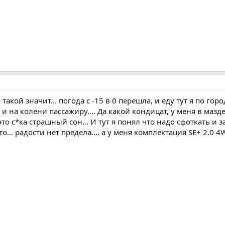
 такой значит... погода с -15 в 0 перешла, и еду тут я по го
 и на колени пассажиру.... Да какой кондицат, у меня в мазд
 с*ка страшный сон... И тут я понял что надо сфоткать и зас
то... радости нет предела.... а у меня комплектация SE+ 2.0 4