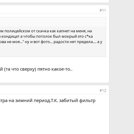
#11
ачем полицейском от скачка как капнет на меня, на
 да кондицат а чтобы потолок был мокрый это с*ка
 не моя..." ну и вот фото... радости нет предела.... а у
(та что сверху) пятно какое-то..
#12
тра на зимний период.Т.К. забитый фильтр