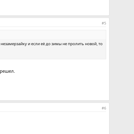
#5
незамерзайку и если её до зимы не пролить новой, то
ерешел.
#6