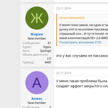
22.11.2014
Ж
Илья написал(а):
У меня тоже самое, не один я та
ручку кпп и на колени пассажир
страшный сон... И тут я понял чт
Жорик
меня комплектация SE+ 2.0 4WD
New member
Посмотреть вложение 2732
Сообщения
81
Адрес
Курск
Авто
Qashqai
Объем двигателя
это у вас случаем не пассажи
2.0
Привод
4WD
22.11.2014
А
У меня такая проблема была
создает эффект закрытого к
Алекс
New member
Сообщения
5