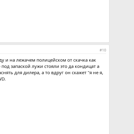
#10
роду и на лежачем полицейском от скачка как
е под запаской лужи стояли это да кондицат а
нять для дилера, а то вдруг он скажет "я не я,
WD.