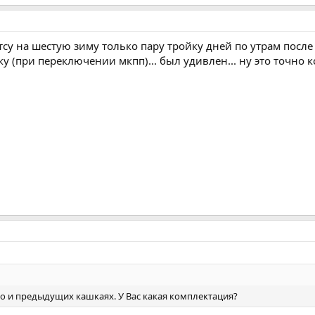
тсу на шестую зиму только пару тройку дней по утрам посл
у (при переключении мкпп)... был удивлен... ну это точно ко
ло и предыдущих кашкаях. У Вас какая комплектация?