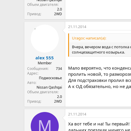
Объем двигателя
2.0
Привод
2WD
21.11.2014
Uragoc написал(а):
Вчера, вечером вода с потолка
солнцезащитного козырька.
alex 555
Member
Мало вероятно, что конденс
Сообщения
734
Адрес
пролить новой, то разморозя
Подмосковье
Для подстраховки пролил вс
Авто
А к ОД обязательно, но не да
Nissan Qashqai
Объем двигателя
2.0
Привод
2WD
21.11.2014
M
Ха вот тебе и на! Ты первый!
дальних поездках ничего не