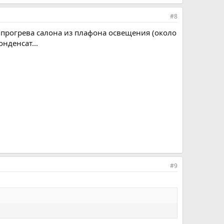
#8
е прогрева салона из плафона освещения (около
нденсат...
#9