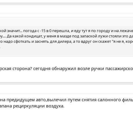
кой значит... погода с -15 в 0 перешла, и еду тут я по городу и на леж
у.... Да какой кондицат, у меня в мазде под запаской лужи стояли это
о надо сфоткать и заснять для дилера, а то вдруг он скажет "я не я, корова
.
рская сторона? сегодня обнаружил возле ручки пассажирской 
 на предидущем авто,вылечил путем снятия салонного филь
лапана рециркуляции воздуха.