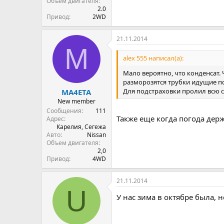
Объем двигателя
2.0
Привод
2WD
21.11.2014
M
alex 555 написал(а):
Мало вероятно, что конденсат.
разморозятся трубки идущие по
Для подстраховки пролил всю 
MA4ETA
New member
Сообщения
111
Также еще когда погода дер
Адрес
Карелия, Сегежа
Авто
Nissan
Объем двигателя
2,0
Привод
4WD
21.11.2014
U
У нас зима в октябре была,