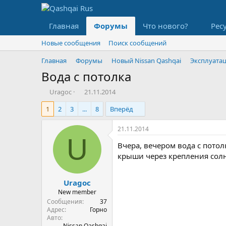
Главная
Форумы
Что нового?
Рес
Новые сообщения
Поиск сообщений
Главная
Форумы
Новый Nissan Qashqai
Эксплуата
Вода с потолка
А
Д
Uragoc
21.11.2014
в
а
1
2
3
...
8
Вперёд
т
т
о
а
р
н
21.11.2014
т
а
U
Вчера, вечером вода с потол
е
ч
м
а
крыши через крепления сол
ы
л
а
Uragoc
New member
Сообщения
37
Адрес
Горно
Авто
Nissan Qashqai