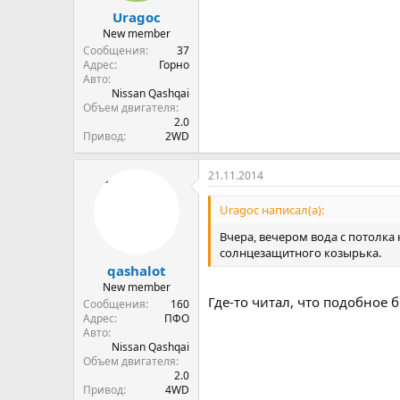
Uragoc
New member
Сообщения
37
Адрес
Горно
Авто
Nissan Qashqai
Объем двигателя
2.0
Привод
2WD
21.11.2014
Uragoc написал(а):
Вчера, вечером вода с потолка
солнцезащитного козырька.
qashalot
New member
Где-то читал, что подобное 
Сообщения
160
Адрес
ПФО
Авто
Nissan Qashqai
Объем двигателя
2.0
Привод
4WD