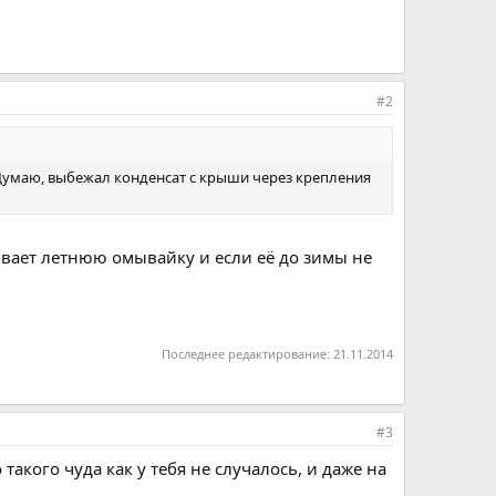
#2
. Думаю, выбежал конденсат с крыши через крепления
ивает летнюю омывайку и если её до зимы не
Последнее редактирование:
21.11.2014
#3
 такого чуда как у тебя не случалось, и даже на