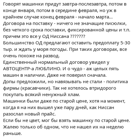
Говорят машинки придут завтра-послезавтра, потом в
конце января, потом в середине февраля, но уж в
крайнем случае конец февраля - начало марта...
Договора на поставку - ничего не значащие писюлки,
без четкого срока поставки, фиксированной цены и т.п.
причем это все у ОД Ниссана ???????
Большинство ОД предлагают оставить предоплату 5-30
тыр. и ждать у моря погоды. При таких договорах, все
очень похоже на развод.
Единственный нормальный договор увидел у
АВТОЦЕНТР-а ЛЮБЛИНО. И о чудо - аж целых пять
машин в наличии. Даже не поверил сначала.
Допы предложили, но навязывать не стали - политика
фирмы (красавчики). Так не хотелось втридорого
покупать всякий ненужный хлам.
Машинки были даже по старой цене, хотя на момент,
когда я на них вышел уже пару дней, как Ниссан
разослал новый прайс.
Если бы не цвет, мог бы взять машинку по старой цене.
Жалею только об одном, что не нашел их на неделю
раньше.