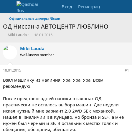
Вход
Регистрация
Официальные дилеры Nissan
ОД Ниссан-а АВТОЦЕНТР ЛЮБЛИНО
А
Д
Miki Lauda
18.01.2015
в
а
т
т
Miki Lauda
о
а
Well-known member
р
н
т
а
е
ч
18.01.2015
#1
м
а
ы
л
Взял машинку из наличия. Ура. Ура. Ура. Всем
а
рекомендую.
После предновогодней паники в салонах ОД
практически не осталось выбора машин. Две недели
искал нужный мне вариант 2.0 2WD SE с механкой.
Нашел в !!!наличии!!! в Кунцево, но бронза и SE+, а мне
нужен был черный и SE. В остальных местах голяк и
обещания, обещания, обещания.