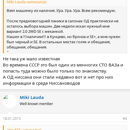
Miki Lauda написал(а):
Взял машинку из наличия. Ура. Ура. Ура. Всем рекомендую.
После предновогодней паники в салонах ОД практически не
осталось выбора машин. Две недели искал нужный мне
вариант 2.0 2WD SE с механкой.
Нашел в !!!наличии!!! в Кунцево, но бронза и SE+, а мне нужен
был черный и SE. В остальных местах голяк и обещания,
обещания, обещания.
Говорят машинки придут завтра-послезавтра, потом в конце
января, потом в середине февраля, но уж в крайнем случае
Не така уж мало известная
конец февраля - начало марта...
Во времена СССР это был один из менногих СТО ВАЗа и
Договора на поставку - ничего не значащие писюлки, без
попасть туда можно было только по знакомству.
четкого срока поставки, фиксированной цены и т.п. причем это
А ОД ниссана они стали недавно вот и нет про них
все у ОД Ниссана ???????
информации в среде Ниссановодов
Большинство ОД предлагают оставить предоплату 5-30 тыр. и
ждать у моря погоды. При таких договорах, все очень похоже
на развод.
Miki Lauda
Единственный нормальный договор увидел у АВТОЦЕНТР-а
Well-known member
ЛЮБЛИНО. И о чудо - аж целых пять машин в наличии. Даже
не поверил сначала.
Допы предложили, но навязывать не стали - политика фирмы
18.01.2015
#4
(красавчики). Так не хотелось втридорого покупать всякий
ненужный хлам.
alex 555 написал(а):