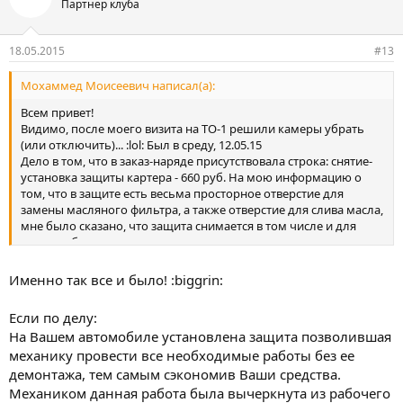
Партнер клуба
18.05.2015
#13
Мохаммед Моисеевич написал(а):
Всем привет!
Видимо, после моего визита на ТО-1 решили камеры убрать
(или отключить)... :lol: Был в среду, 12.05.15
Дело в том, что в заказ-наряде присутствовала строка: снятие-
установка защиты картера - 660 руб. На мою информацию о
том, что в защите есть весьма просторное отверстие для
замены масляного фильтра, а также отверстие для слива масла,
мне было сказано, что защита снимается в том числе и для
того, чтобы проверить двигатель снизу на предмет утечек
масла и на предмет прочих неполадок... Хорошо, сказал я им, а
про себя подумал - надо доверять, но проверять... Наблюдая за
Именно так все и было! :biggrin:
процессом проведения ТО с первой секунды до последней, не
зафиксировал оного факта, о чём и заявил менеджеру.
Если по делу:
Вышеуказанную строку из счёта на оплату убрали. Как,
На Вашем автомобиле установлена защита позволившая
впрочем, и камеры видеонаблюдения впоследствии...:lol:
механику провести все необходимые работы без ее
Могу, конечно, ошибаться в причинно-следственной связи, но
версию свою изложил и она имеет право на существование...
демонтажа, тем самым сэкономив Ваши средства.
Механиком данная работа была вычеркнута из рабочего