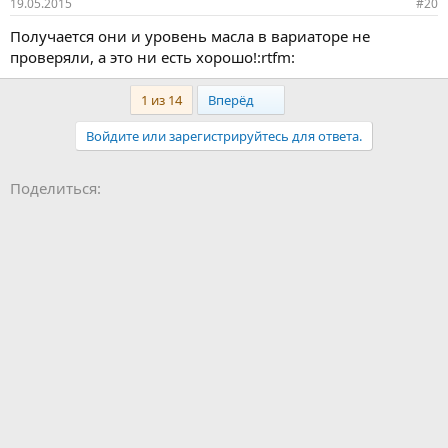
19.05.2015
#20
Получается они и уровень масла в вариаторе не
проверяли, а это ни есть хорошо!:rtfm:
Last
1 из 14
Вперёд
Войдите или зарегистрируйтесь для ответа.
Facebook
LinkedIn
Pinterest
WhatsApp
Электронная почта
Поделиться: