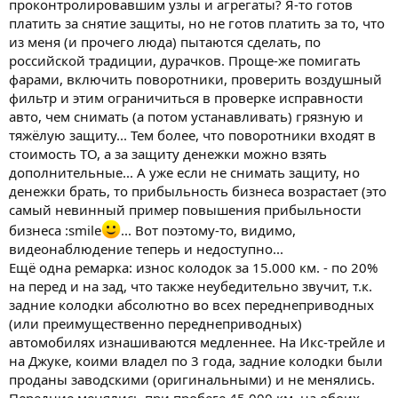
проконтролировавшим узлы и агрегаты? Я-то готов
платить за снятие защиты, но не готов платить за то, что
из меня (и прочего люда) пытаются сделать, по
российской традиции, дурачков. Проще-же помигать
фарами, включить поворотники, проверить воздушный
фильтр и этим ограничиться в проверке исправности
авто, чем снимать (а потом устанавливать) грязную и
тяжёлую защиту... Тем более, что поворотники входят в
стоимость ТО, а за защиту денежки можно взять
дополнительные... А уже если не снимать защиту, но
денежки брать, то прибыльность бизнеса возрастает (это
самый невинный пример повышения прибыльности
бизнеса :smile
... Вот поэтому-то, видимо,
видеонаблюдение теперь и недоступно...
Ещё одна ремарка: износ колодок за 15.000 км. - по 20%
на перед и на зад, что также неубедительно звучит, т.к.
задние колодки абсолютно во всех переднеприводных
(или преимущественно переднеприводных)
автомобилях изнашиваются медленнее. На Икс-трейле и
на Джуке, коими владел по 3 года, задние колодки были
проданы заводскими (оригинальными) и не менялись.