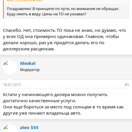
Машинки были даже по старой цене, хотя на момент, когда я
на них вышел уже пару дней, как Ниссан разослал новый
Поздравляю! В принципе по пути, но внимания не обращал.
прайс.
Буду иметь в виду. Цены на ТО не узнавал?
Если бы не цвет, мог бы взять машинку по старой цене. Жалею
только об одном, что не нашел их на неделю раньше.
Крутая контора, хоть и мало известная, всем рекомендую.
Спасибо. Нет, стоимость ТО пока не знаю, но думаю, что
Отдельное спасибо менеджеру отдела продаж Забелину
у всех ОД она примерно одинаковая. Главное, чтобы
Кириллу!
делали хорошо, раз уж придётся делать его по
диллерским расценкам.
Moskal
Модератор
18.01.2015
#5
Кстати у начинающего дилера можно получить
достаточно качественные услуги.
Они еще бороться за место под солнцем в то время как
другие уже пинают владельца авто.
alex 555