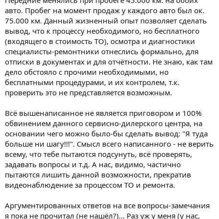
Передние менялись при пробеге 45.000 км. на обоих
авто. Пробег на момент продаж у каждого авто был ок.
75.000 км. Данный жизненный опыт позволяет сделать
вывод, что к процессу необходимого, но бесплатного
(входящего в стоимость ТО), осмотра и диагностики
специалисты-ремонтники отнеслись формально, для
отписки в документах и для отчётности. Не знаю, как там
дело обстояло с прочими необходимыми, но
бесплатными процедурами, и их контролем, т.к.
проверить это не представляется возможным.
Всё вышенаписанное не является приговором и 100%
обвинением данного сервисно-дилерского центра, на
основании чего можно было-бы сделать вывод: "Я туда
больше ни шагу!!!". Смысл всего написанного - не верить
всему, что тебе пытаются подсунуть, всё проверять,
задавать вопросы и т.д. А нас, видимо, частично
пытаются лишить данной возможности, прекратив
видеонаблюдение за процессом ТО и ремонта.
Аргументированных ответов на все вопросы-замечания
я пока не прочитал (не нашёл?)... Раз уж у меня (у нас,