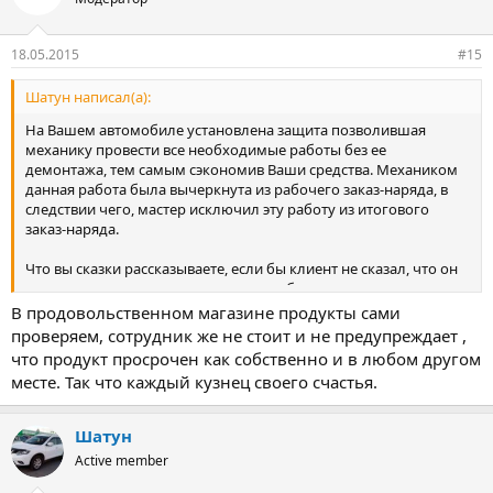
18.05.2015
#15
Шатун написал(а):
На Вашем автомобиле установлена защита позволившая
механику провести все необходимые работы без ее
демонтажа, тем самым сэкономив Ваши средства. Механиком
данная работа была вычеркнута из рабочего заказ-наряда, в
следствии чего, мастер исключил эту работу из итогового
заказ-наряда.
Что вы сказки рассказываете, если бы клиент не сказал, что он
видел, что защиту не снимали, то так бы и содрали деньги за
снятие и установку, экономисты блин.
В продовольственном магазине продукты сами
проверяем, сотрудник же не стоит и не предупреждает ,
что продукт просрочен как собственно и в любом другом
месте. Так что каждый кузнец своего счастья.
Шатун
Active member