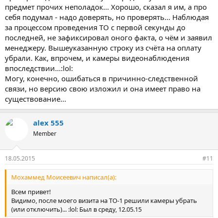
предмет прочих неполадок... Хорошо, сказал я им, а про
себя подумал - надо доверять, но проверять... Наблюдая
за процессом проведения ТО с первой секунды до
последней, не зафиксировал оного факта, о чём и заявил
менеджеру. Вышеуказанную строку из счёта на оплату
убрали. Как, впрочем, и камеры видеонаблюдения
впоследствии...:lol:
Могу, конечно, ошибаться в причинно-следственной
связи, но версию свою изложил и она имеет право на
существование...
alex 555
Member
18.05.2015
#11
Мохаммед Моисеевич написал(а):
Всем привет!
Видимо, после моего визита на ТО-1 решили камеры убрать
(или отключить)... :lol: Был в среду, 12.05.15