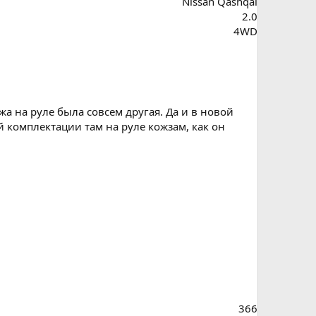
Nissan Qashqai
2.0
4WD
жа на руле была совсем другая. Да и в новой
й комплектации там на руле кожзам, как он
366