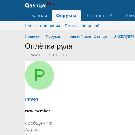
Главная
Форумы
Что нового?
Рес
Новые сообщения
Поиск сообщений
Главная
Форумы
Новый Nissan Qashqai
Эксплуат
Оплётка руля
А
Д
Pave1
22.01.2015
в
а
т
т
P
о
а
р
н
т
а
е
ч
м
а
ы
л
Pave1
а
New member
Сообщения
Адрес