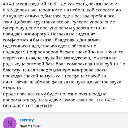
40.4.Расход средний 10,5-12,5,как ехать,показывало и
8,6.5.Дорожные неровности на небольшой скорости до
60 кушает отлично,быстрее один раз зад пробил все-
таки.Щебенка,грунтовка все ок..Рулевое управление
супер,ощущение послушности и уверенности не
покидает всюдорогу.7.Посадка на сиденьях
комфортная,я бы сказал балдевая.8.Динамика
гуд,сколько надо,столько едет.С обгоном не
подведет.9.Вопрос ковров-берите спокойно ванночки со
старого кашкая,не слушайте менеджеров,ложатся как
родные,на оптовой база брал комплект за 1000 руб.10.По
блютузу нашел телефон,синхронизировал,звоки
проходят спокойно,музыка с телефона спокойно
идет.Накчал альбомов,флешка не нужна,качество звука
отлично.
Вроде пока все,кому будет полезно,очень рад,на
вопросы отвечу.Всем удачи.Самое главное - НИ РАЗУ НЕ
ПОЖАЛЕЛ О ПОКУПКЕ!!!.
sergey
S
New member