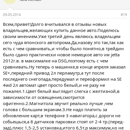
09.05.2014
#19
Всем,привет!Долго вчитывался в отзывы новых
владельцев,желающих купить данное авто.Поделюсь
своим мнением.Уже третий день являюсь владельцем
сего чуда японского автопрома.Да,назову это так,так как
есть с чем сравнивать,и чтобы было понятно,в трейдин
было сдано практически новое немецкое авто vw jetta
2012г.в. в максималке на DSG,поэтому есть с чем
сравнивать.Ну теперь о машинке,в конце апреля заказал
SE+,передний привод 2л перламутр,а тут после
последнего снегопада,передумал и переоформил на SE
4wd 2л автомат цвет просто белый,и не разу не
пожалел.1.Цвет белый выглядит слегка с желтизной,в
зависимости от освещения,смотрится
офигенно.2.Магнитола звучит реально лучше ,чем
голова с большим экранам.3.Не надо платить за
обновление карт,в телефоне 3 навигатора,с дороги не
собьешься,а 8 датчиков парковки стоят от 2-4 тр.(перед-
зад),плюс 1,5-2,5 установка,итого 6,5т.р максимум,но не