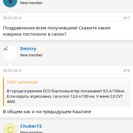
V
New member
09.05.2014
#17
Поздравления всем получившим! Скажите какие
коврики постилили в салон?
Dmitry
New member
09.05.2014
#18
S.M.V написал(а):
В городе в режиме ECO борткомьютер показывает 9,5 л/100км.
Если ездить агрессивно, газ в пол 12,6 л/100 км. У меня 2,0 СVT
4WD
В общем как и на предыдущем Каштане
Chuker72
C
New member