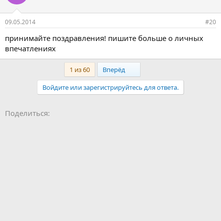
09.05.2014
#20
принимайте поздравления! пишите больше о личных
впечатлениях
Last
1 из 60
Вперёд
Войдите или зарегистрируйтесь для ответа.
Facebook
LinkedIn
Pinterest
WhatsApp
Электронная почта
Ссылка
Поделиться: