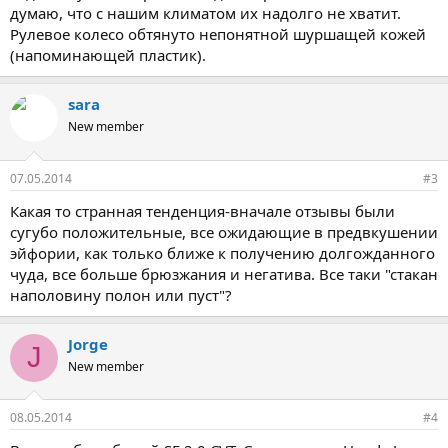
думаю, что с нашим климатом их надолго не хватит.
Рулевое колесо обтянуто непонятной шуршащей кожей
(напоминающей пластик).
sara
New member
07.05.2014
#3
Какая то странная тенденция-вначале отзывы были
сугубо положительные, все ожидающие в предвкушении
эйфории, как только ближе к получению долгожданного
чуда, все больше брюзжания и негатива. Все таки "стакан
наполовину полон или пуст"?
Jorge
J
New member
08.05.2014
#4