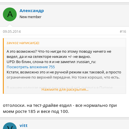
Александр
А
New member
09.05.2014
#16
zavxoz написал(а):
А это возможно? Что-то нигде по этому поводу ничего не
видел, да и на селекторе никаких +/- не видно.
UPD: Во блин, слона-то я и не заметил :russian_ru:
Посмотреть вложение 755
Кстати, возможно это и не ручной режим как таковой, а просто
ограничение по верхней передаче. Но тоже хорошо, что есть.
В нашем колхозе живых машин ещё нет, супруга в Питере
Нажмите для раскрытия...
потестила и сказала, что не хватает пространства для правой
ноги, поджимает широковатая консоль селектора. Габариты у
неё (у жены:smile
весьма скромные, поэтому интересно
отголоски. на тест-драйве ездил - все нормально при
узнать, действительно это так или это всё отголоски
моем росте 185 и весе под 100.
многолетней езды на правом руле, когда справа дверь?
vitt