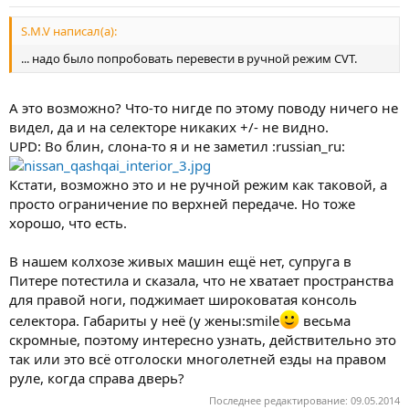
S.M.V написал(а):
... надо было попробовать перевести в ручной режим CVT.
А это возможно? Что-то нигде по этому поводу ничего не
видел, да и на селекторе никаких +/- не видно.
UPD: Во блин, слона-то я и не заметил :russian_ru:
Кстати, возможно это и не ручной режим как таковой, а
просто ограничение по верхней передаче. Но тоже
хорошо, что есть.
В нашем колхозе живых машин ещё нет, супруга в
Питере потестила и сказала, что не хватает пространства
для правой ноги, поджимает широковатая консоль
селектора. Габариты у неё (у жены:smile
весьма
скромные, поэтому интересно узнать, действительно это
так или это всё отголоски многолетней езды на правом
руле, когда справа дверь?
Последнее редактирование:
09.05.2014