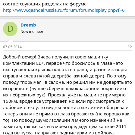
соответсвующих разделах на форуме:
http://www.qashqairussia.ru/forum/forumdisplay.php?f=6
Dremb
D
New member
07.05.2014
#2
Добрый вечер! Вчера получили свою машинку
комплектации LE+, первое что бросилось в глаза - это
выступающая крышка капота в право, и разные зазоры
справа и слева пятой двери(багажной двери). По этому
поводу "порычал" в салоне, но решил им не доверять это
исправлять (лучше сберечь лакокрасочное покрытие от
их небрежных рук). Проехал уже на машине примерно
150км, вроде все устраивает, но если присмотреться к
лобовом стеклу, то видны волнистые линии обогрева и
теперь они мне прямо в глаза бросаются (не хорошо как
то). По поводу шумоизоляции я много изменений не
заметил, так же как и в моем предыдущем кашкае 2011
года выпуска, напрягают задние арки из войлока-