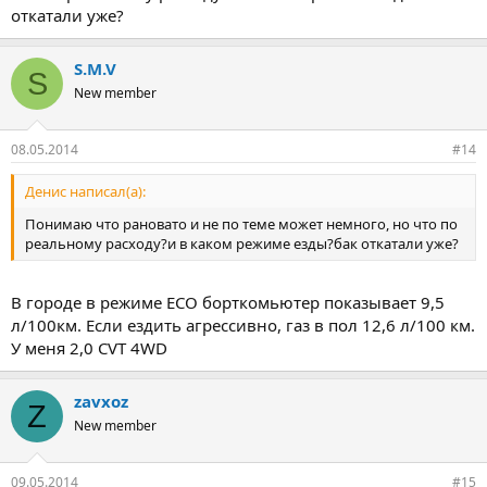
откатали уже?
S.M.V
S
New member
08.05.2014
#14
Денис написал(а):
Понимаю что рановато и не по теме может немного, но что по
реальному расходу?и в каком режиме езды?бак откатали уже?
В городе в режиме ECO борткомьютер показывает 9,5
л/100км. Если ездить агрессивно, газ в пол 12,6 л/100 км.
У меня 2,0 СVT 4WD
zavxoz
Z
New member
09.05.2014
#15