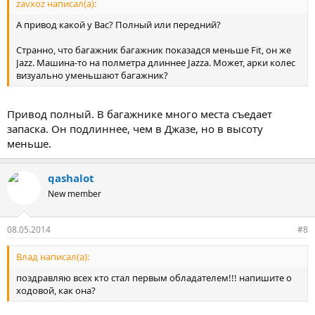
zavxoz написал(а):
А привод какой у Вас? Полный или передний?
Странно, что багажник багажник показадся меньше Fit, он же
Jazz. Машина-то на полметра длиннее Jazza. Может, арки колес
визуально уменьшают багажник?
Привод полный. В багажнике много места съедает
запаска. Он подлиннее, чем в Джазе, но в высоту
меньше.
qashalot
New member
08.05.2014
#8
Влад написал(а):
поздравляю всех кто стал первым обладателем!!! напишите о
ходовой, как она?