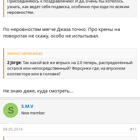
Присоединяюсь к поздравлению! И да, очень бы хотелось
узнать, как ведет себя подвеска, особенно при езде по всяким
неровностям.
По неровностям мягче Джаза точно. Про крены на
поворотах не скажу, особо не испытывал.
zavxoz написал(а):
2 Jorge
: Так какой всё же впрыск на 2.0 теперь, распределённый
остался или непосредственный? Форсунки где, на впускном
коллекторе или в головке?
Не знаю даже, куда смотреть...
S.M.V
S
New member
08.05.2014
#11