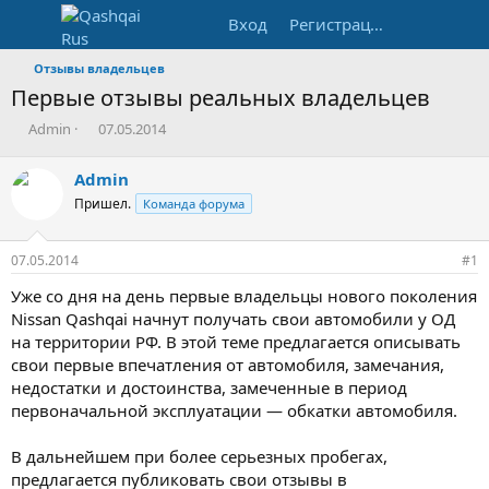
Вход
Регистрация
Отзывы владельцев
Первые отзывы реальных владельцев
А
Д
Admin
07.05.2014
в
а
т
т
Admin
о
а
Пришел.
Команда форума
р
н
т
а
е
ч
07.05.2014
#1
м
а
ы
л
Уже со дня на день первые владельцы нового поколения
а
Nissan Qashqai начнут получать свои автомобили у ОД
на территории РФ. В этой теме предлагается описывать
свои первые впечатления от автомобиля, замечания,
недостатки и достоинства, замеченные в период
первоначальной эксплуатации — обкатки автомобиля.
В дальнейшем при более серьезных пробегах,
предлагается публиковать свои отзывы в