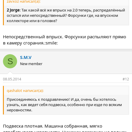
zavxoz написал(а):
2 Jorge
: Так какой всё же впрыск на 2.0 теперь, распределённый
остался или непосредственный? Форсунки где, на впускном
коллекторе или в головке?
Непосредственный впрыск. Форсунки распыляют прямо
в камеру сгорания.:smile:
S.M.V
S
New member
08.05.2014
#12
qashalot написал(а):
Присоединяюсь к поздравлению! И да, очень бы хотелось
узнать, как ведет себя подвеска, особенно при езде по всяким
неровностям.
Подвеска плотная. Машина собранная, мягко