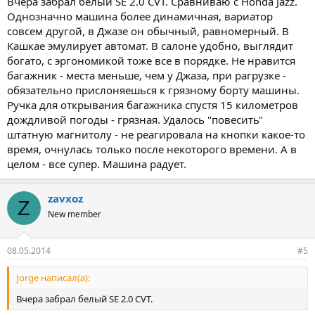
Вчера забрал белый SE 2.0 CVT. Сравниваю с Honda Jazz.
Однозначно машина более динамичная, вариатор
совсем другой, в Джазе он обычный, равномерный. В
Кашкае эмулирует автомат. В салоне удобно, выглядит
богато, с эргономикой тоже все в порядке. Не нравится
багажник - места меньше, чем у Джаза, при рагрузке -
обязательно прислоняешься к грязному борту машины.
Ручка для открывания багажника спустя 15 километров
дождливой погоды - грязная. Удалось "повесить"
штатную магнитолу - не реагировала на кнопки какое-то
время, очнулась только после некоторого времени. А в
целом - все супер. Машина радует.
zavxoz
Z
New member
08.05.2014
#5
Jorge написал(а):
Вчера забрал белый SE 2.0 CVT.