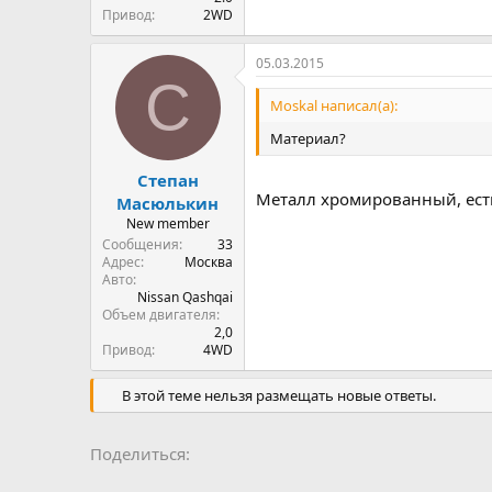
Привод
2WD
05.03.2015
С
Moskal написал(а):
Материал?
Степан
Металл хромированный, есть
Масюлькин
New member
Сообщения
33
Адрес
Москва
Авто
Nissan Qashqai
Объем двигателя
2,0
Привод
4WD
В этой теме нельзя размещать новые ответы.
Facebook
LinkedIn
Pinterest
WhatsApp
Электронная 
Ссылка
Поделиться: