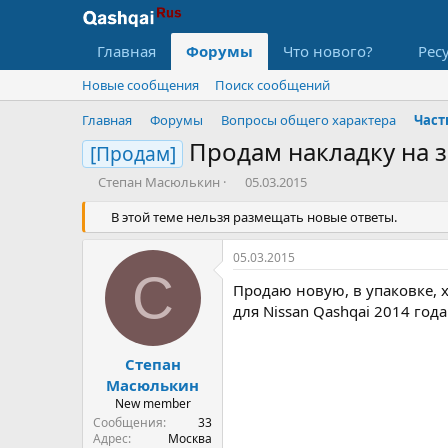
Главная
Форумы
Что нового?
Рес
Новые сообщения
Поиск сообщений
Главная
Форумы
Вопросы общего характера
Част
Продам накладку на 
[Продам]
А
Д
Степан Масюлькин
05.03.2015
в
а
т
В этой теме нельзя размещать новые ответы.
т
о
а
р
н
05.03.2015
т
а
С
е
Продаю новую, в упаковке, 
ч
м
а
для Nissan Qashqai 2014 год
ы
л
а
Степан
Масюлькин
New member
Сообщения
33
Адрес
Москва