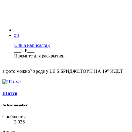
#3
U4kin написал(а):
___UP___
Нажмите для раскрытия...
а фото можно? вроде у LE S БРИДЖСТОУН НА 19" ИДЁТ
Шатун
Active member
Сообщения
3 036
Адрес