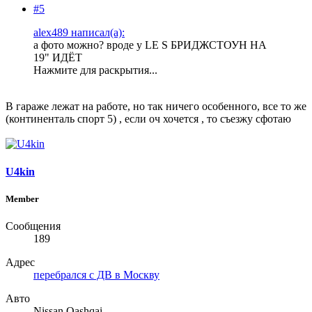
#5
alex489 написал(а):
а фото можно? вроде у LE S БРИДЖСТОУН НА
19" ИДЁТ
Нажмите для раскрытия...
В гараже лежат на работе, но так ничего особенного, все то же
(континенталь спорт 5) , если оч хочется , то съезжу сфотаю
U4kin
Member
Сообщения
189
Адрес
перебрался с ДВ в Москву
Авто
Nissan Qashqai