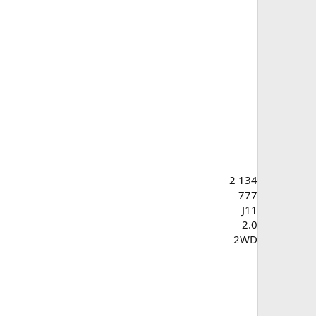
2 134
777
J11
2.0
2WD