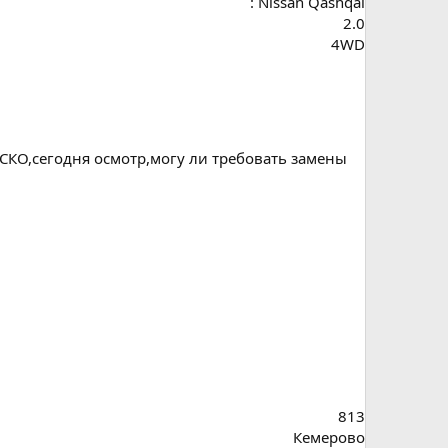
: Nissan Qashqai
2.0
4WD
СКО,сегодня осмотр,могу ли требовать замены
813
Кемерово