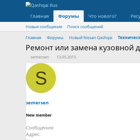
Главная
Форумы
Что нового?
Рес
Новые сообщения
Поиск сообщений
Главная
Форумы
Новый Nissan Qashqai
Ремонт или замена кузовной 
А
Д
semersen
13.05.2015
в
а
т
т
S
о
а
р
н
т
а
е
ч
м
а
ы
л
semersen
а
New member
Сообщения
Адрес