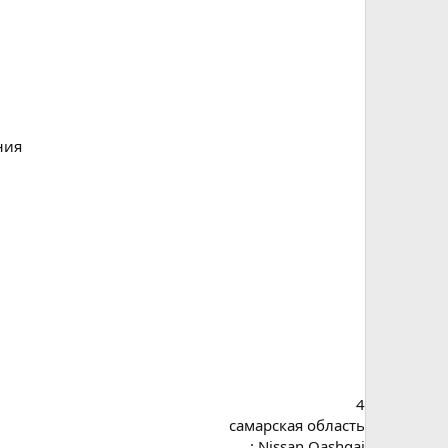
ния
4
самарская область
: Nissan Qashqai