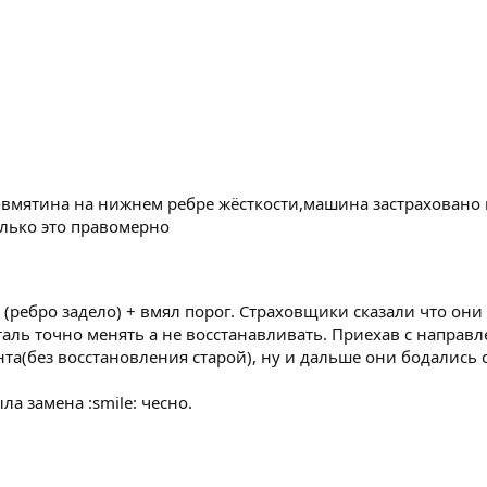
-вмятина на нижнем ребре жёсткости,машина застраховано 
олько это правомерно
 (ребро задело) + вмял порог. Страховщики сказали что они 
еталь точно менять а не восстанавливать. Приехав с напра
нта(без восстановления старой), ну и дальше они бодалис
а замена :smile: чесно.