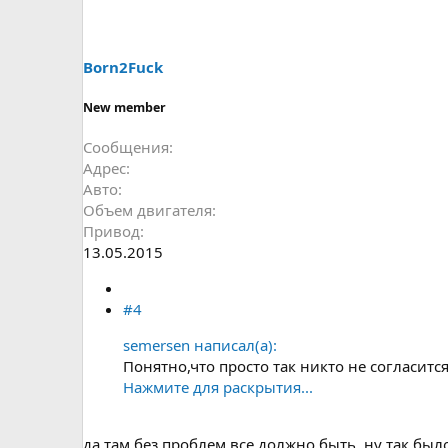
Born2Fuck
New member
Сообщения
Адрес
Авто
Объем двигателя
Привод
13.05.2015
#4
semersen написал(а):
Понятно,что просто так никто не согласится н
Нажмите для раскрытия...
да там без проблем все должно быть, ну так было 