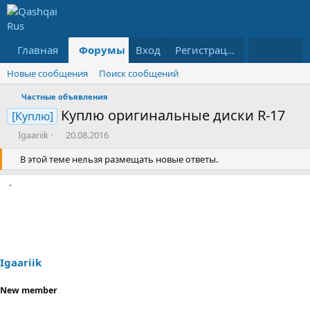
Главная
Форумы
Вход
Что нового?
Регистрация
Ресурсы
Новые сообщения
Поиск сообщений
Частные объявления
Куплю оригинальные диски R-17
[Куплю]
А
Д
Igaariik
20.08.2016
в
а
т
В этой теме нельзя размещать новые ответы.
т
о
а
р
н
т
а
е
ч
м
а
ы
л
а
Igaariik
New member