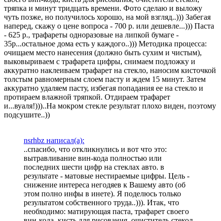
тряпка и минут тридцать времени. Фото сделаю и выложу
чуть позже, но получилось хорошо, на мой взгляд..))) Забегая
наперед, скажу о цене вопроса - 700 р. или дешевле...))) Паста
- 625 р., трафареты одноразовые на липкой бумаге -
35р...остальное дома есть у каждого..))) Методика процесса:
очищаем место нанесения (должно быть сухим и чистым),
выковыриваем с трафарета цифры, снимаем подложку и
аккуратно наклеиваем трафарет на стекло, наносим кисточкой
толстым равномерным слоем пасту и ждем 15 минут. Затем
аккуратно удаляем пасту, избегая попадания ее на стекло и
протираем влажной тряпкой. Отдираем трафарет
и...вуаля!)))..На мокром стекле результат плохо виден, поэтому
подсушите..))
nsrhbz написал(а):
..спасибо, что откликнулись и вот что это:
вытравливание вин-кода полностью или
последних шести цифр на стеклах авто. в
результате - матовые нестираемые цифры. Цель -
снижение интереса негодяев к Вашему авто (об
этом полно инфы в инете). Я поделюсь только
результатом собственного труда..))). Итак, что
необходимо: матирующая паста, трафарет своего
вин-кода, кисть для рисования, очиститель стекол,