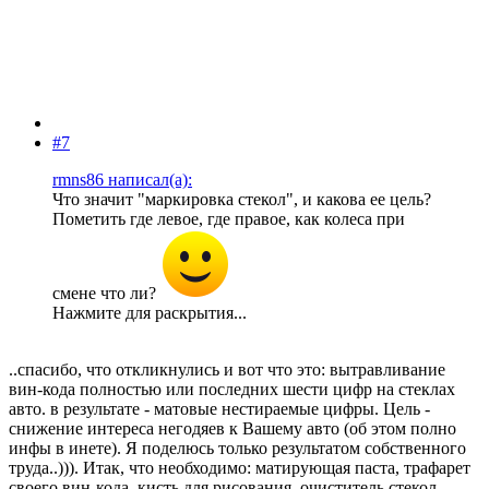
#7
rmns86 написал(а):
Что значит "маркировка стекол", и какова ее цель?
Пометить где левое, где правое, как колеса при
смене что ли?
Нажмите для раскрытия...
..спасибо, что откликнулись и вот что это: вытравливание
вин-кода полностью или последних шести цифр на стеклах
авто. в результате - матовые нестираемые цифры. Цель -
снижение интереса негодяев к Вашему авто (об этом полно
инфы в инете). Я поделюсь только результатом собственного
труда..))). Итак, что необходимо: матирующая паста, трафарет
своего вин-кода, кисть для рисования, очиститель стекол,