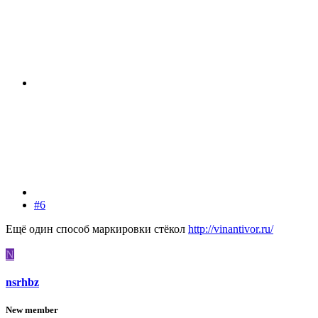
#6
Ещё один способ маркировки стёкол
http://vinantivor.ru/
N
nsrhbz
New member