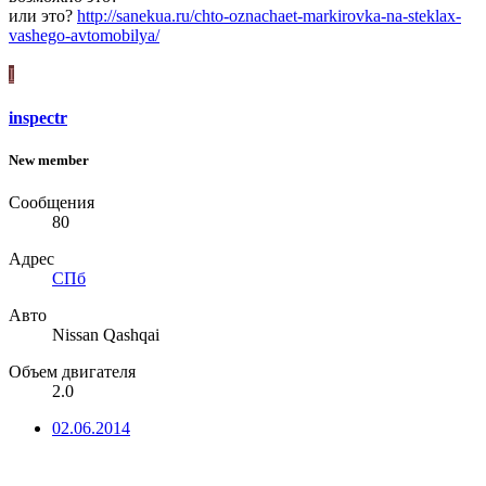
или это?
http://sanekua.ru/chto-oznachaet-markirovka-na-steklax-
vashego-avtomobilya/
I
inspectr
New member
Сообщения
80
Адрес
СПб
Авто
Nissan Qashqai
Объем двигателя
2.0
02.06.2014