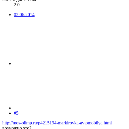
2.0
02.06.2014
#5
http://mos-olimp.ru/p4215194-markirovka-avtomobilya.html
возможно это?