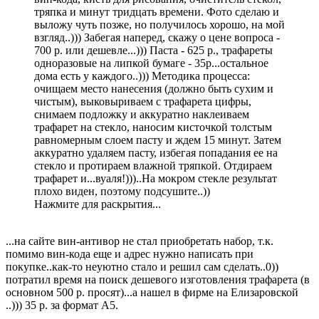
тряпка и минут тридцать времени. Фото сделаю и
выложу чуть позже, но получилось хорошо, на мой
взгляд..))) Забегая наперед, скажу о цене вопроса -
700 р. или дешевле...))) Паста - 625 р., трафареты
одноразовые на липкой бумаге - 35р...остальное
дома есть у каждого..))) Методика процесса:
очищаем место нанесения (должно быть сухим и
чистым), выковыриваем с трафарета цифры,
снимаем подложку и аккуратно наклеиваем
трафарет на стекло, наносим кисточкой толстым
равномерным слоем пасту и ждем 15 минут. Затем
аккуратно удаляем пасту, избегая попадания ее на
стекло и протираем влажной тряпкой. Отдираем
трафарет и...вуаля!)))..На мокром стекле результат
плохо виден, поэтому подсушите..))
Нажмите для раскрытия...
...на сайте вин-антивор не стал приобретать набор, т.к.
помимо вин-кода еще и адрес нужно написать при
покупке..как-то неуютно стало и решил сам сделать..0))
потратил время на поиск дешевого изготовления трафарета (в
основном 500 р. просят)...а нашел в фирме на Елизаровской
..))) 35 р. за формат А5.