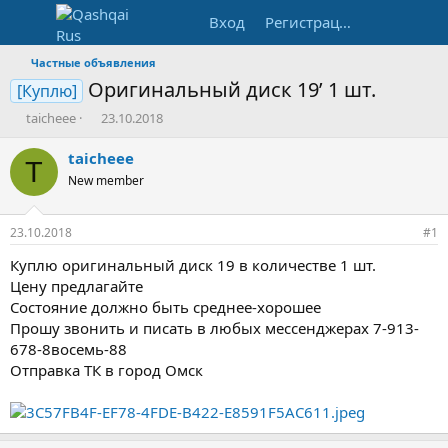
Вход
Регистрация
Частные объявления
Оригинальный диск 19’ 1 шт.
[Куплю]
А
Д
taicheee
23.10.2018
в
а
т
т
taicheee
T
о
а
New member
р
н
т
а
е
ч
23.10.2018
#1
м
а
ы
л
Куплю оригинальный диск 19 в количестве 1 шт.
а
Цену предлагайте
Состояние должно быть среднее-хорошее
Прошу звонить и писать в любых мессенджерах 7-913-
678-8восемь-88
Отправка ТК в город Омск