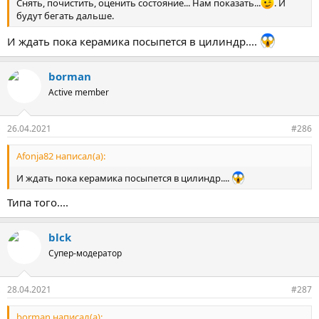
Снять, почистить, оценить состояние... Нам показать...
. И
будут бегать дальше.
И ждать пока керамика посыпется в цилиндр....
borman
Active member
26.04.2021
#286
Afonja82 написал(а):
И ждать пока керамика посыпется в цилиндр....
Типа того....
blck
Супер-модератор
28.04.2021
#287
borman написал(а):