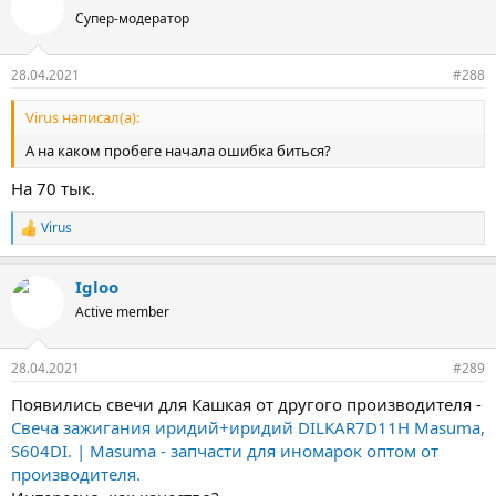
ц
Супер-модератор
и
и
:
28.04.2021
#288
Virus написал(а):
А на каком пробеге начала ошибка биться?
На 70 тык.
Virus
Р
е
а
Igloo
к
ц
Active member
и
и
:
28.04.2021
#289
Появились свечи для Кашкая от другого производителя -
Свеча зажигания иридий+иридий DILKAR7D11H Masuma,
S604DI. | Masuma - запчасти для иномарок оптом от
производителя.