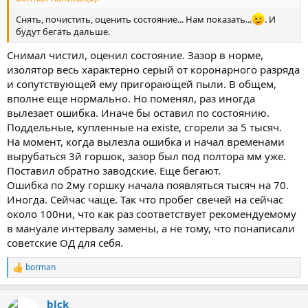
Снять, почистить, оценить состояние... Нам показать...
. И
будут бегать дальше.
Снимал чистил, оценил состояние. Зазор в норме,
изолятор весь характерно серый от коронарного разряда
и сопутствующей ему пригорающей пыли. В общем,
вполне еще нормально. Но поменял, раз иногда
вылезает ошибка. Иначе бы оставил по состоянию.
Поддельные, купленные на existе, сгорели за 5 тысяч.
На момент, когда вылезла ошибка и начал временами
вырубаться 3й горшок, зазор был под полтора мм уже.
Поставил обратно заводские. Еще бегают.
Ошибка по 2му горшку начала появляться тысяч на 70.
Иногда. Сейчас чаще. Так что пробег свечей на сейчас
около 100ни, что как раз соответствует рекомендуемому
в мануале интервалу замены, а не тому, что понаписали
советские ОД для себя.
borman
Р
е
а
blck
к