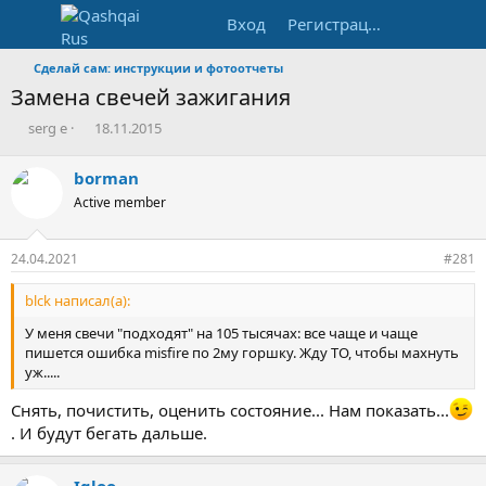
Вход
Регистрация
Сделай сам: инструкции и фотоотчеты
Замена свечей зажигания
А
Д
serg e
18.11.2015
в
а
т
т
borman
о
а
Active member
р
н
т
а
е
ч
24.04.2021
#281
м
а
ы
л
blck написал(а):
а
У меня свечи "подходят" на 105 тысячах: все чаще и чаще
пишется ошибка misfire по 2му горшку. Жду ТО, чтобы махнуть
уж.....
Снять, почистить, оценить состояние... Нам показать...
. И будут бегать дальше.