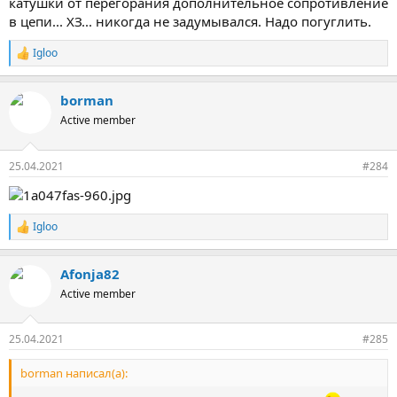
катушки от перегорания дополнительное сопротивление
в цепи... ХЗ... никогда не задумывался. Надо погуглить.
Igloo
Р
е
а
borman
к
ц
Active member
и
и
:
25.04.2021
#284
Igloo
Р
е
а
Afonja82
к
ц
Active member
и
и
:
25.04.2021
#285
borman написал(а):