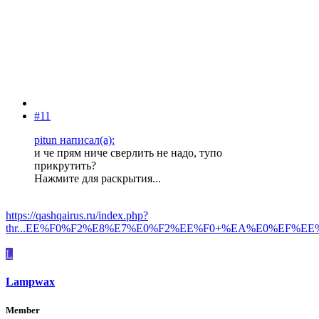
#11
pitun написал(а):
и че прям ниче сверлить не надо, тупо
прикрутить?
Нажмите для раскрытия...
https://qashqairus.ru/index.php?
thr...EE%F0%F2%E8%E7%E0%F2%EE%F0+%EA%E0%EF%EE
L
Lampwax
Member