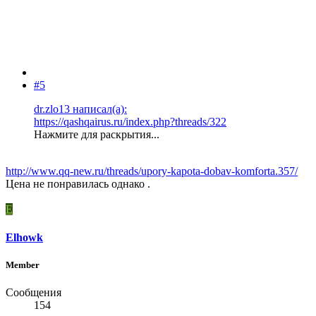
#5
dr.zlo13 написал(а):
https://qashqairus.ru/index.php?threads/322
Нажмите для раскрытия...
http://www.qq-new.ru/threads/upory-kapota-dobav-komforta.357/
Цена не понравилась однако .
E
Elhowk
Member
Сообщения
154