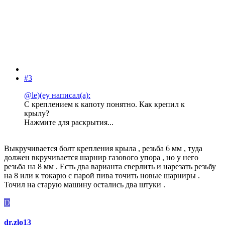
#3
@le)(ey написал(а):
С креплением к капоту понятно. Как крепил к
крылу?
Нажмите для раскрытия...
Выкручивается болт крепления крыла , резьба 6 мм , туда
должен вкручивается шарнир газового упора , но у него
резьба на 8 мм . Есть два варианта сверлить и нарезать резьбу
на 8 или к токарю с парой пива точить новые шарниры .
Точил на старую машину остались два штуки .
D
dr.zlo13