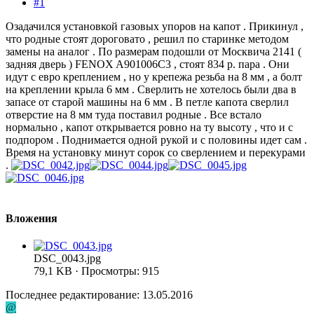
#1
Озадачился установкой газовых упоров на капот . Прикинул ,
что родные стоят дороговато , решил по старинке методом
замены на аналог . По размерам подошли от Москвича 2141 (
задняя дверь ) FENOX A901006C3 , стоят 834 р. пара . Они
идут с евро креплением , но у крепежа резьба на 8 мм , а болт
на креплении крыла 6 мм . Сверлить не хотелось были два в
запасе от старой машины на 6 мм . В петле капота сверлил
отверстие на 8 мм туда поставил родные . Все встало
нормально , капот открывается ровно на ту высоту , что и с
подпором . Поднимается одной рукой и с половины идет сам .
Время на установку минут сорок со сверлением и перекурами
.
Вложения
DSC_0043.jpg
79,1 KB · Просмотры: 915
Последнее редактирование:
13.05.2016
@