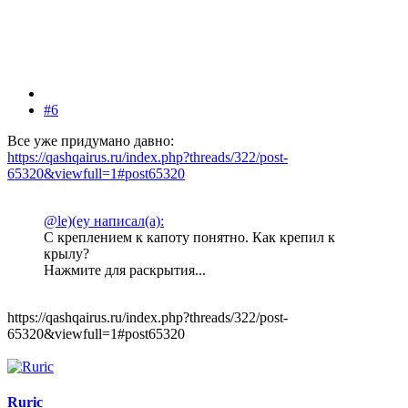
#6
Все уже придумано давно:
https://qashqairus.ru/index.php?threads/322/post-
65320&viewfull=1#post65320
@le)(ey написал(а):
С креплением к капоту понятно. Как крепил к
крылу?
Нажмите для раскрытия...
https://qashqairus.ru/index.php?threads/322/post-
65320&viewfull=1#post65320
Ruric