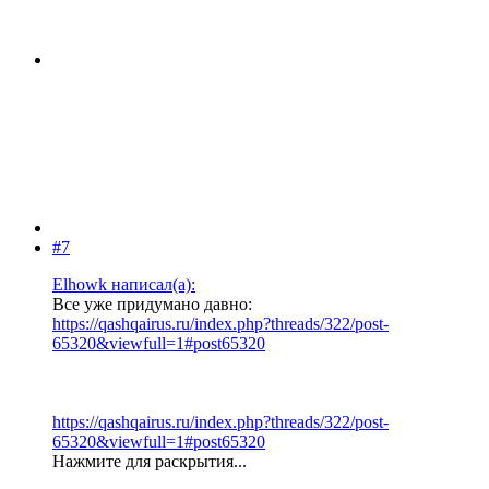
#7
Elhowk написал(а):
Все уже придумано давно:
https://qashqairus.ru/index.php?threads/322/post-
65320&viewfull=1#post65320
https://qashqairus.ru/index.php?threads/322/post-
65320&viewfull=1#post65320
Нажмите для раскрытия...