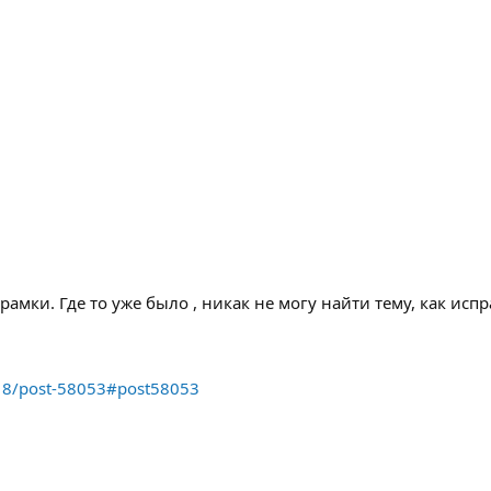
амки. Где то уже было , никак не могу найти тему, как испр
=18/post-58053#post58053