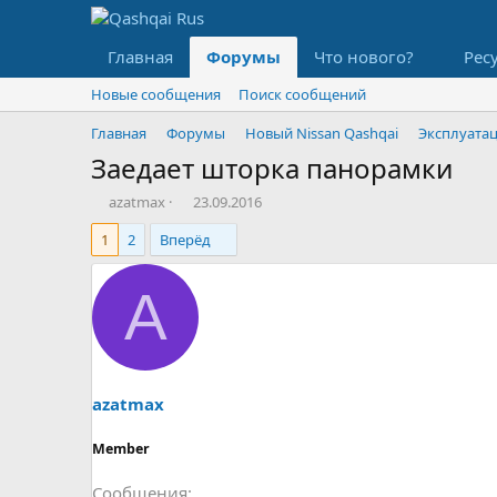
Главная
Форумы
Что нового?
Рес
Новые сообщения
Поиск сообщений
Главная
Форумы
Новый Nissan Qashqai
Эксплуата
Заедает шторка панорамки
А
Д
azatmax
23.09.2016
в
а
1
2
Вперёд
т
т
о
а
р
н
A
т
а
е
ч
м
а
ы
л
а
azatmax
Member
Сообщения