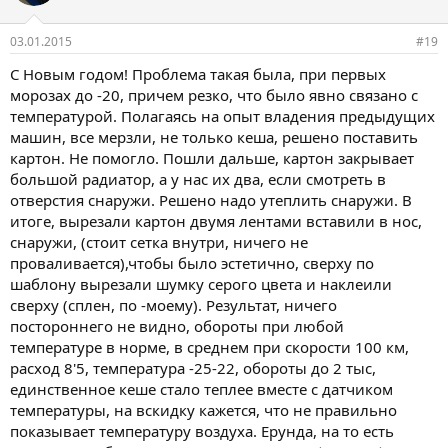
03.01.2015
#19
С Новым годом! Проблема такая была, при первых
морозах до -20, причем резко, что было явно связано с
температурой. Полагаясь на опыт владения предыдущих
машин, все мерзли, не только кеша, решено поставить
картон. Не помогло. Пошли дальше, картон закрывает
большой радиатор, а у нас их два, если смотреть в
отверстия снаружи. Решено надо утеплить снаружи. В
итоге, вырезали картон двумя лентами вставили в нос,
снаружи, (стоит сетка внутри, ничего не
проваливается),чтобы было эстетично, сверху по
шаблону вырезали шумку серого цвета и наклеили
сверху (сплен, по -моему). Результат, ничего
постороннего не видно, обороты при любой
температуре в норме, в среднем при скорости 100 км,
расход 8'5, температура -25-22, обороты до 2 тыс,
единственное кеше стало теплее вместе с датчиком
температуры, на вскидку кажется, что не правильно
показывает температуру воздуха. Ерунда, на то есть