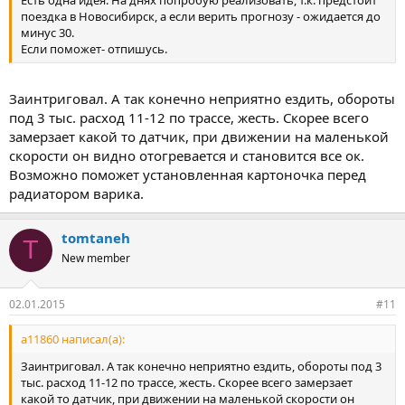
Есть одна идея. На днях попробую реализовать, т.к. предстоит
поездка в Новосибирск, а если верить прогнозу - ожидается до
минус 30.
Если поможет- отпишусь.
Заинтриговал. А так конечно неприятно ездить, обороты
под 3 тыс. расход 11-12 по трассе, жесть. Скорее всего
замерзает какой то датчик, при движении на маленькой
скорости он видно отогревается и становится все ок.
Возможно поможет установленная картоночка перед
радиатором варика.
tomtaneh
T
New member
02.01.2015
#11
a11860 написал(а):
Заинтриговал. А так конечно неприятно ездить, обороты под 3
тыс. расход 11-12 по трассе, жесть. Скорее всего замерзает
какой то датчик, при движении на маленькой скорости он