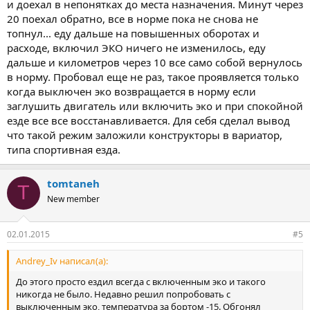
и доехал в непонятках до места назначения. Минут через
20 поехал обратно, все в норме пока не снова не
топнул... еду дальше на повышенных оборотах и
расходе, включил ЭКО ничего не изменилось, еду
дальше и километров через 10 все само собой вернулось
в норму. Пробовал еще не раз, такое проявляется только
когда выключен эко возвращается в норму если
заглушить двигатель или включить эко и при спокойной
езде все все восстанавливается. Для себя сделал вывод
что такой режим заложили конструкторы в вариатор,
типа спортивная езда.
tomtaneh
T
New member
02.01.2015
#5
Andrey_Iv написал(а):
До этого просто ездил всегда с включенным эко и такого
никогда не было. Недавно решил попробовать с
выключенным эко, температура за бортом -15. Обгонял