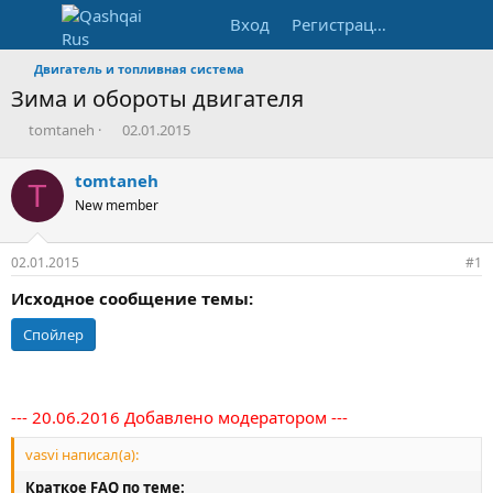
Вход
Регистрация
Двигатель и топливная система
Зима и обороты двигателя
А
Д
tomtaneh
02.01.2015
в
а
т
т
tomtaneh
T
о
а
New member
р
н
т
а
е
ч
02.01.2015
#1
м
а
ы
л
Исходное сообщение темы:
а
Спойлер
--- 20.06.2016 Добавлено модератором ---
vasvi написал(а):
Краткое FAQ по теме: