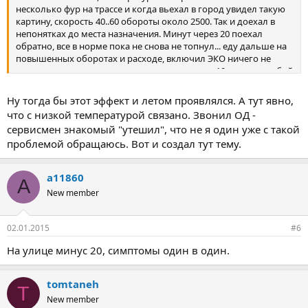
несколько фур на трассе и когда вьехал в город увидел такую
картину, скорость 40..60 обороты около 2500. Так и доехал в
непонятках до места назначения. Минут через 20 поехал
обратно, все в норме пока не снова не топнул... еду дальше на
повышенных оборотах и расходе, включил ЭКО ничего не
изменилось, еду дальше и километров через 10 все само собой
вернулось в норму. Пробовал еще не раз, такое проявляется
только когда выключен эко возвращается в норму если
Ну тогда бы этот эффект и летом проявлялся. А тут явно,
заглушить двигатель или включить эко и при спокойной езде
что с низкой температурой связано. Звонил ОД -
все все восстанавливается. Для себя сделал вывод что такой
сервисмен знакомый "утешил", что не я один уже с такой
режим заложили конструкторы в вариатор, типа спортивная
проблемой обращаюсь. Вот и создал тут тему.
езда.
a11860
A
New member
02.01.2015
#6
На улице минус 20, симптомы один в один.
tomtaneh
T
New member