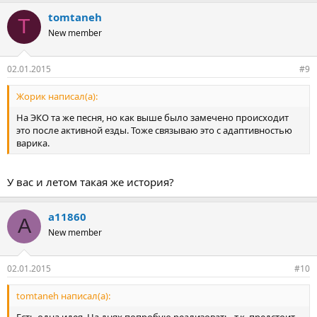
tomtaneh
T
New member
02.01.2015
#9
Жорик написал(а):
На ЭКО та же песня, но как выше было замечено происходит
это после активной езды. Тоже связываю это с адаптивностью
варика.
У вас и летом такая же история?
a11860
A
New member
02.01.2015
#10
tomtaneh написал(а):