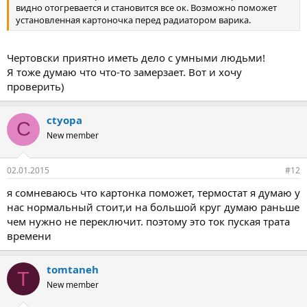
видно отогревается и становится все ок. Возможно поможет
установленная картоночка перед радиатором варика.
Чертовски приятно иметь дело с умными людьми!
Я тоже думаю что что-то замерзает. Вот и хочу
проверить)
ctyopa
C
New member
02.01.2015
#12
я сомневаюсь что картонка поможет, термостат я думаю у
нас нормальный стоит,и на большой круг думаю раньше
чем нужно не переключит. поэтому это ток пуская трата
времени
tomtaneh
T
New member