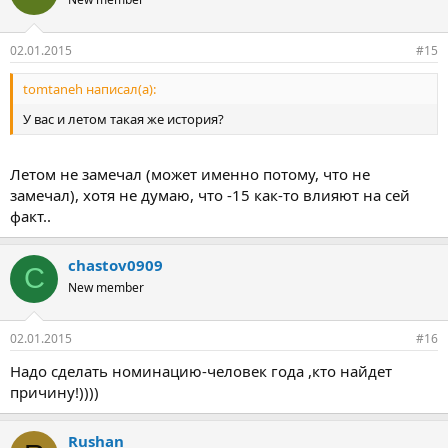
02.01.2015
#15
tomtaneh написал(а):
У вас и летом такая же история?
Летом не замечал (может именно потому, что не
замечал), хотя не думаю, что -15 как-то влияют на сей
факт..
chastov0909
C
New member
02.01.2015
#16
Надо сделать номинацию-человек года ,кто найдет
причину!))))
Rushan