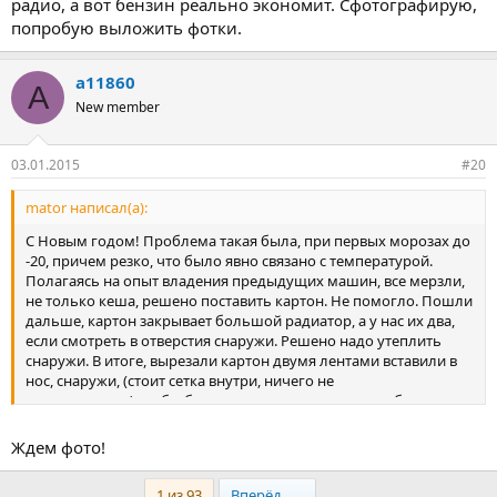
радио, а вот бензин реально экономит. Сфотографирую,
попробую выложить фотки.
a11860
A
New member
03.01.2015
#20
mator написал(а):
С Новым годом! Проблема такая была, при первых морозах до
-20, причем резко, что было явно связано с температурой.
Полагаясь на опыт владения предыдущих машин, все мерзли,
не только кеша, решено поставить картон. Не помогло. Пошли
дальше, картон закрывает большой радиатор, а у нас их два,
если смотреть в отверстия снаружи. Решено надо утеплить
снаружи. В итоге, вырезали картон двумя лентами вставили в
нос, снаружи, (стоит сетка внутри, ничего не
проваливается),чтобы было эстетично, сверху по шаблону
вырезали шумку серого цвета и наклеили сверху (сплен, по
-моему). Результат, ничего постороннего не видно, обороты
Ждем фото!
при любой температуре в норме, в среднем при скорости 100
км, расход 8'5, температура -25-22, обороты до 2 тыс,
Last
1 из 93
Вперёд